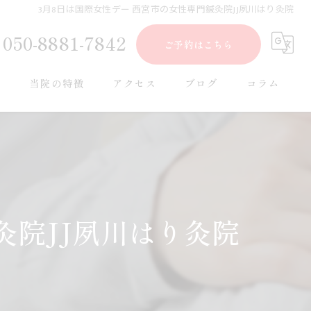
3月8日は国際女性デー 西宮市の女性専門鍼灸院JJ夙川はり灸院
050-8881-7842
ご予約はこちら
ー
当院の特徴
アクセス
ブログ
コラム
肩こり
腰痛
美容鍼
灸院JJ夙川はり灸院
女性
妊活