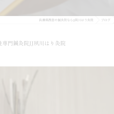
兵庫県西宮の鍼灸院ならJJ夙川はり灸院
ブログ
性専門鍼灸院JJ夙川はり灸院