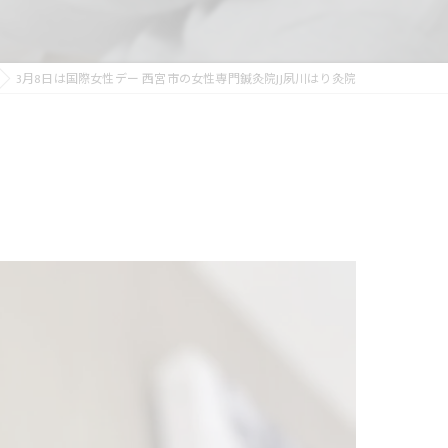
3月8日は国際女性デー 西宮市の女性専門鍼灸院JJ夙川はり灸院