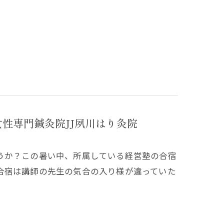
性専門鍼灸院JJ夙川はり灸院
うか？この暑い中、所属している経営塾の合宿
合宿は講師の先生の気合の入り様が違っていた