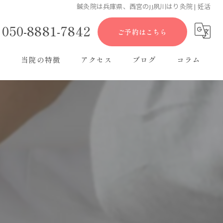
鍼灸院は兵庫県、西宮のJJ夙川はり灸院 | 妊活
050-8881-7842
ご予約はこちら
ー
当院の特徴
アクセス
ブログ
コラム
肩こり
腰痛
美容鍼
女性
妊活