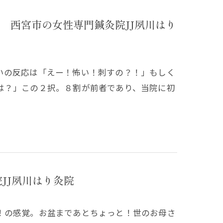
 西宮市の女性専門鍼灸院JJ夙川はり
いの反応は「えー！怖い！刺すの？！」もしく
は？」この２択。８割が前者であり、当院に初
JJ夙川はり灸院
！の感覚。お盆まであとちょっと！世のお母さ