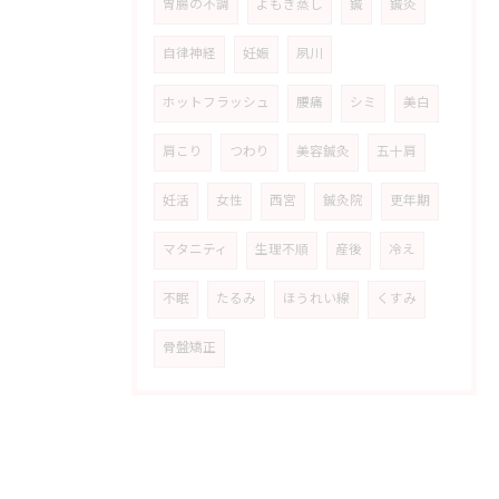
胃腸の不調
よもぎ蒸し
鍼
鍼灸
自律神経
妊娠
夙川
ホットフラッシュ
腰痛
シミ
美白
肩こり
つわり
美容鍼灸
五十肩
妊活
女性
西宮
鍼灸院
更年期
マタニティ
生理不順
産後
冷え
不眠
たるみ
ほうれい線
くすみ
骨盤矯正