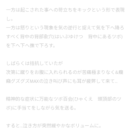
一方は起こされた事への苛立ちをキックという形で表現
し。
一方は怒りという現象を気の逆行と捉えて気を下へ降ろ
すべく背中の背部兪穴(はいぶゆけつ 背中にあるツボ)
を下へ下へ撫で下ろす。
しばらくは拮抗していたが
次第に蹴りをお腹に入れられるのが苦痛極まりなく&癇
癪グズグズMAXの泣き叫び声にも耳が疲弊して来て…
精神的な症状に万能なツボ百会(ひゃくえ 頭頂部のツ
ボ)に手当てをしながら気を送る。
すると…泣き方が突然緩やかなボリュームに。