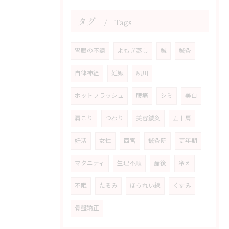
タグ
Tags
胃腸の不調
よもぎ蒸し
鍼
鍼灸
自律神経
妊娠
夙川
ホットフラッシュ
腰痛
シミ
美白
肩こり
つわり
美容鍼灸
五十肩
妊活
女性
西宮
鍼灸院
更年期
マタニティ
生理不順
産後
冷え
不眠
たるみ
ほうれい線
くすみ
骨盤矯正