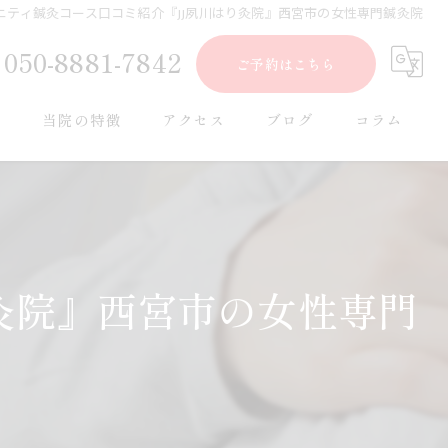
ニティ鍼灸コース口コミ紹介『JJ夙川はり灸院』西宮市の女性専門鍼灸院
050-8881-7842
ご予約はこちら
ー
当院の特徴
アクセス
ブログ
コラム
肩こり
腰痛
美容鍼
灸院』西宮市の女性専門
女性
妊活