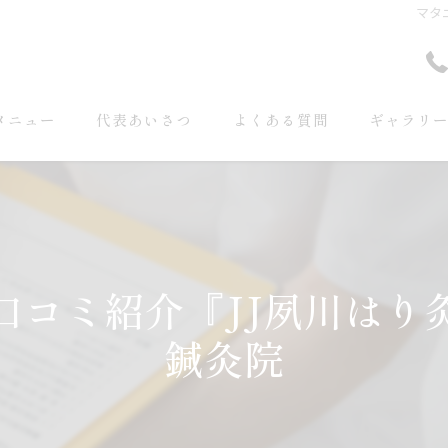
マタ
メニュー
代表あいさつ
よくある質問
ギャラリ
口コミ紹介『JJ夙川はり
鍼灸院