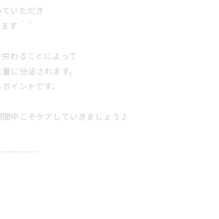
っていただき
います＾＾
を労わることによって
大量に分泌されます。
るポイントです。
期間中こそケアしていきましょう♪
-------------