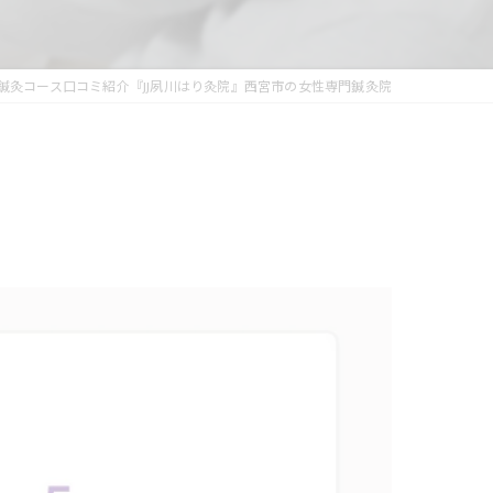
鍼灸コース口コミ紹介『JJ夙川はり灸院』西宮市の女性専門鍼灸院