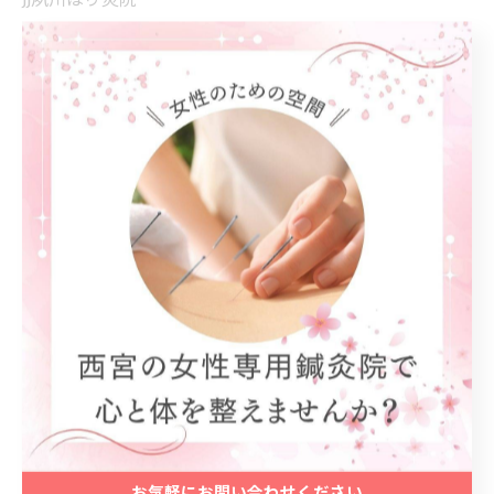
JJ夙川はり灸院
兵庫県西宮市若松町6-10
電話番号 : 050-8881-7842
西宮にて丁寧な肩こりケアを実施
西宮でやさしい腰痛ケアを提供
西宮で女性に寄り添うケアを提供
--------------------------------------------------------------------
--
肩こり
腰痛
女性
お気軽にお問い合わせください