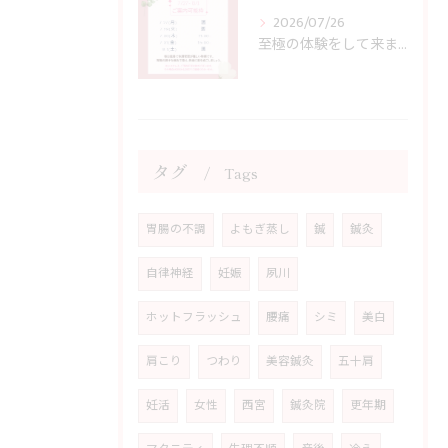
2026/07/26
至極の体験をして来ました！ 西宮市の女性専門鍼灸院JJ夙川はり灸院
タグ
Tags
胃腸の不調
よもぎ蒸し
鍼
鍼灸
自律神経
妊娠
夙川
ホットフラッシュ
腰痛
シミ
美白
肩こり
つわり
美容鍼灸
五十肩
妊活
女性
西宮
鍼灸院
更年期